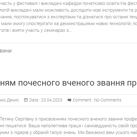
участь у фестивалі і викладачі кафедри початкової освіти.На фес
логій викладачі мали можливість дослідити нові інструменти та 
ання, поспілкуватися з експертами та дізнатися про останні тенде
 мали змогу спостерігати за демонстраціями нових технологій, по
гогів і взяти участь у семінарах з…
ВИНИ
ням почесного вченого звання п
нко Денис
Date :
23.04.2023
Comment :
No Comments
 Тетяну Сергіївну з присвоєнням почесного вченого звання проф
нні пишатися. Ваша наполеглива праця і самовідданість своїй проф
дним з лідерів у обраній галузі знань. Ми бажаємо вам усього на