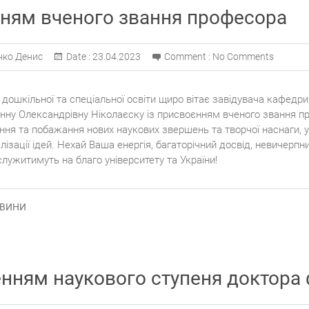
ням вченого звання професора
нко Денис
Date :
23.04.2023
Comment :
No Comments
дошкільної та спеціальної освіти щиро вітає завідувача кафедри
 Інну Олександрівну Ніколаєску із присвоєнням вченого звання п
ання та побажання нових наукових звершень та творчої наснаги, 
алізації ідей. Нехай Ваша енергія, багаторічний досвід, невичерпн
 служитимуть на благо університету та України!
ВИНИ
нням наукового ступеня доктора 