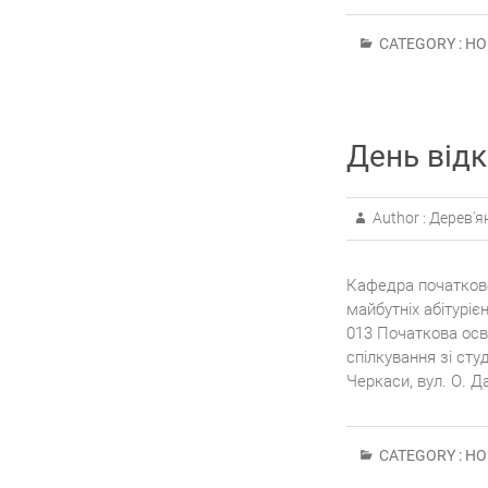
CATEGORY :
НО
День від
Author :
Дерев'я
Кафедра початково
майбутніх абітуріє
013 Початкова осві
спілкування зі ст
Черкаси, вул. О. Д
CATEGORY :
НО