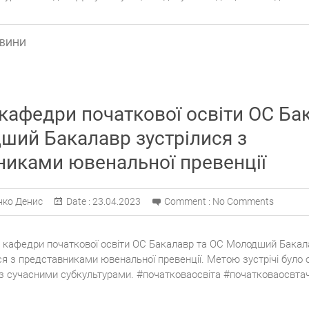
ВИНИ
кафедри початкової освіти ОС Ба
ший Бакалавр зустрілися з
никами ювенальної превенції
нко Денис
Date :
23.04.2023
Comment :
No Comments
и кафедри початкової освіти ОС Бакалавр та ОС Молодший Бакал
ся з представниками ювенальної превенції. Метою зустрічі було
 із сучасними субкультурами. #початковаосвіта #початковаосвтач