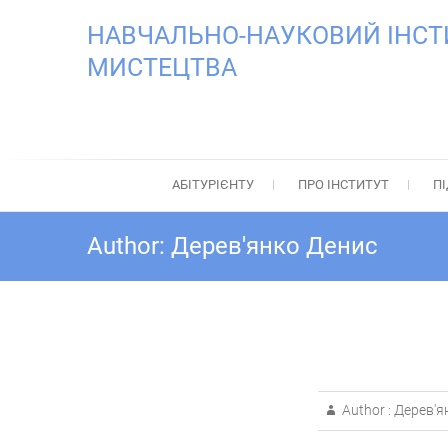
Skip
НАВЧАЛЬНО-НАУКОВИЙ ІНСТИТ
to
content
МИСТЕЦТВА
АБІТУРІЄНТУ
ПРО ІНСТИТУТ
П
Author:
Дерев'янко Денис
Author :
Дерев'я