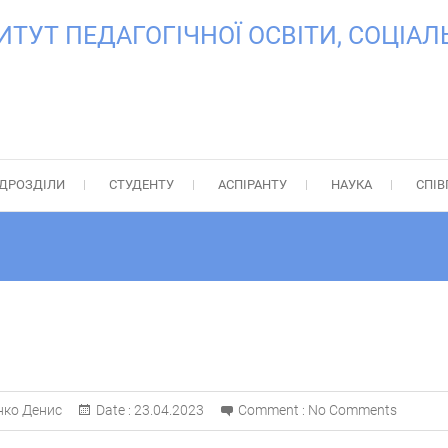
УТ ПЕДАГОГІЧНОЇ ОСВІТИ, СОЦІАЛЬ
ІДРОЗДІЛИ
СТУДЕНТУ
АСПІРАНТУ
НАУКА
СПІВ
нко Денис
Date :
23.04.2023
Comment :
No Comments