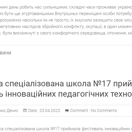
ині день робить нас сильнішими, складні часи проживає українс
о бути ще згуртованішими.Внутрішньо переміщені особи потребу
 розуміємо наскільки їм не просто, їх змусили залишити своє мі
гативних наслідків збройного конфлікту, окупації, в один момен
е, були висмикнуті з свого комфортного середовища, оточення, м
ВИНИ
а спеціалізована школа №17 при
 інноваційних педагогічних техно
нко Денис
Date :
23.04.2023
Comment :
No Comments
ка спеціалізована школа №17 приймала фестиваль інноваційних 