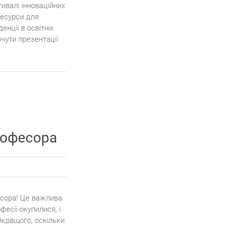
тивалі інноваційних
ресурси для
нції в освітніх
чути презентації
рофесора
есора! Це важлива
есії окупилися, і
йкращого, оскільки