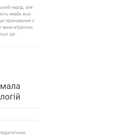
ький народ, але
ють неаби якої
сце проживання з
т вони втратили
ісця, де…
ймала
логій
педагогічних