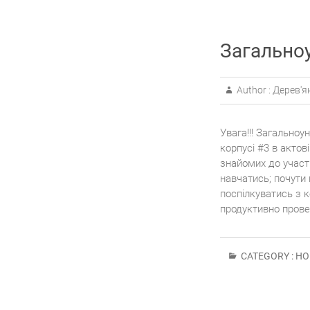
Загально
Author :
Дерев'я
Увага!!! Загальноу
корпусі #3 в актов
знайомих до участі
навчатись; почути
поспілкуватись з 
продуктивно провес
CATEGORY :
НО