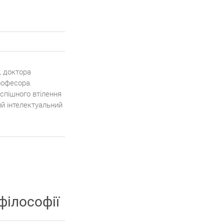
, доктора
рофесора.
успішного втілення
ий інтелектуальний
філософії