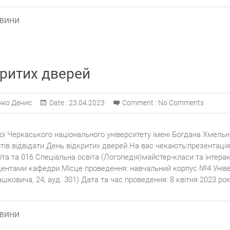
ВИНИ
критих дверей
нко Денис
Date :
23.04.2023
Comment :
No Comments
ї Черкаського національного університету імені Богдана Хмель
нтів відвідати День відкритих дверей.На вас чекають:презентаці
та та 016 Спеціальна освіта (Логопедія)майстер-класи та інтера
удентами кафедри.Місце проведення: навчальний корпус №4 Уніве
ашковича, 24, ауд. 301) Дата та час проведення: 8 квітня 2023 рок
ВИНИ