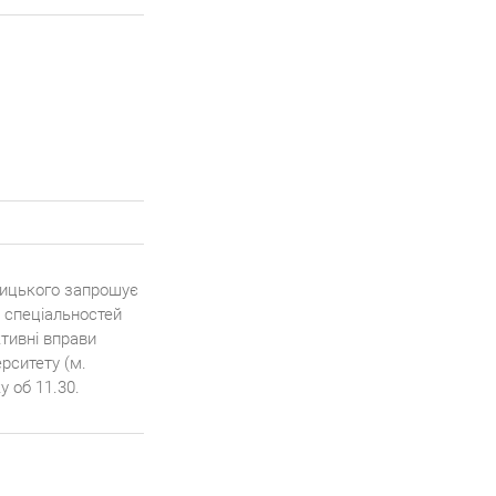
ницького запрошує
я спеціальностей
ктивні вправи
рситету (м.
у об 11.30.