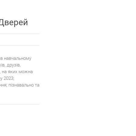
 Дверей
0 в навчальному
в, друзів,
і, на яких можна
у 2023;
ня; пізнавально та