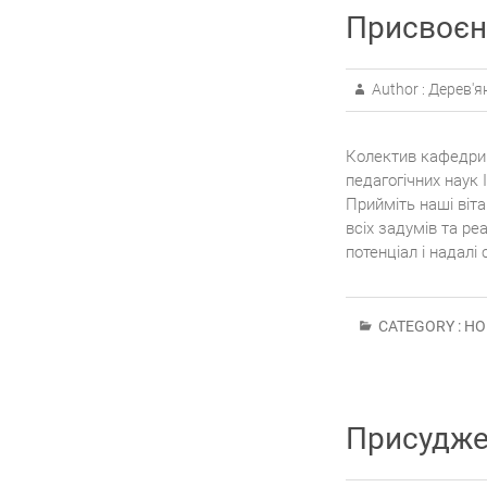
Присвоєн
Author :
Дерев'я
Колектив кафедри 
педагогічних наук
Прийміть наші віт
всіх задумів та ре
потенціал і надалі
CATEGORY :
НО
Присудже