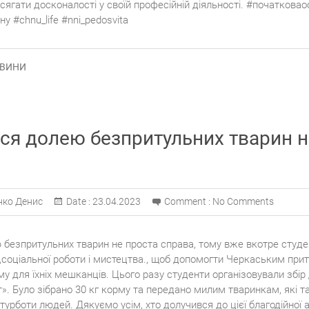
ягати досконалості у своїй професійній діяльності. #початковао
у #chnu_life #nni_pedosvita
ВИНИ
ся долею безпритульних тварин н
нко Денис
Date :
23.04.2023
Comment :
No Comments
 безпритульних тварин не проста справа, тому вже вкотре студ
и,соціальної роботи і мистецтва., щоб допомогти Черкаським при
му для їхніх мешканців. Цього разу студенти організовували збір
». Було зібрано 30 кг корму та передано милим тваринкам, які т
турботи людей. Дякуємо усім, хто долучився до цієї благодійної а