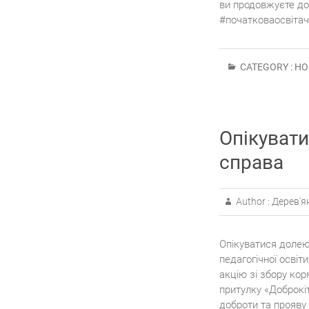
ви продовжуєте дос
#початковаосвітачн
CATEGORY :
НО
Опікувати
справа
Author :
Дерев'я
Опікуватися долею
педагогічної освіт
акцію зі збору кор
притулку «Доброкіт
доброти та прояву 