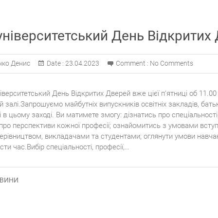
університетський День Відкритих
нко Денис
Date :
23.04.2023
Comment :
No Comments
ніверситетський День Відкритих Дверей вже цієї п‘ятниці об 11.0
ій залі.Запрошуємо майбутніх випускників освітніх закладів, батькі
 в цьому заході. Ви матимете змогу: дізнатись про спеціальност
 про перспективи кожної професії; ознайомитись з умовами вступ
керівництвом, викладачами та студентами; оглянути умови навчан
ти час.Вибір спеціальності, професії,…
ВИНИ