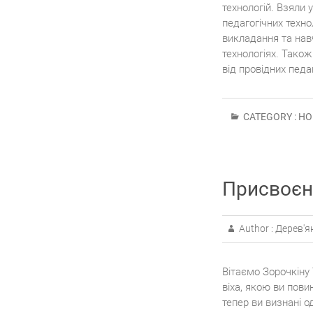
технологій. Взяли 
педагогічних техно
викладання та навч
технологіях. Також
від провідних педа
CATEGORY :
НО
Присвоєн
Author :
Дерев'я
Вітаємо Зорочкіну
віха, якою ви пови
тепер ви визнані о