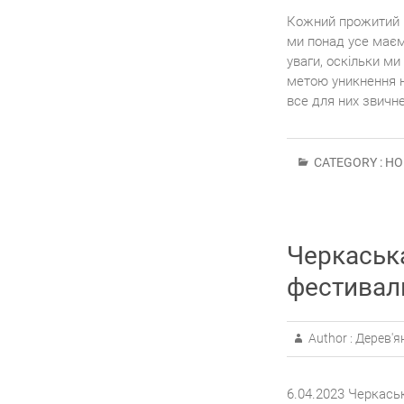
Кожний прожитий н
ми понад усе маєм
уваги, оскільки ми
метою уникнення не
все для них звичн
CATEGORY :
НО
Черкаськ
фестиваль
Author :
Дерев'я
6.04.2023 Черкась