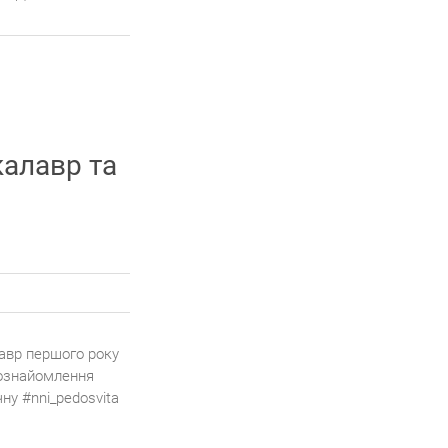
калавр та
авр першого року
 ознайомлення
ну #nni_pedosvita