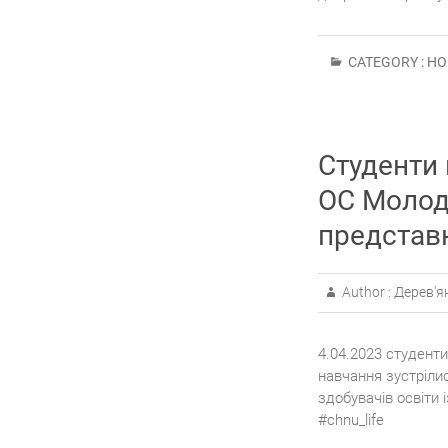
CATEGORY :
НО
Студенти 
ОС Молод
представ
Author :
Дерев'я
4.04.2023 студент
навчання зустріли
здобувачів освіти
#chnu_life