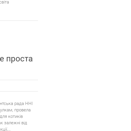
світа
е проста
ентська рада ННІ
тулкам, провела
 для котиків
ак залежні від
кції,…