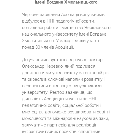
імені Богдана Хмельницького.
Чергове засідання Асоціації випускників
відбулося в ННІ педагогічної освіти,
соціальної роботи і мистецтва Черкаського
національного університету імені Богдана
Хмельницького. У заході взяли участь
понад 30 членів Асоціації.
До учасників зустрічі звернувся ректор
Олександр Черевко, який поділився
досягненнями університету за останній рік
та окреслив ключові напрями розвитку і
перспективи співпраці з випускниками
університету. Ректор зазначив, що
діяльність Асоціації випускників ННІ
педагогічної освіти, соціальної роботи і
мистецтва допоможе розширювати освітні
можливості та міжнародні наукові зв’язки,
залучатиме партнерів для реалізації
інфраструктурних проєктів, сприятиме