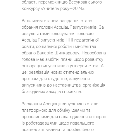
області, переможницю Всеукраїнського
конкурсу «Учитель року—2024».
Важливим етапом засідання стало
обрання голови Асоціації випускників. За
результатами голосування головою
Асоціації випускників ННІ педагогічної
освіти, соціальної роботи і мистецтва
обрано Валерію Шинкарьову. Новообрана
голова має амбітні плани щодо розвитку
співпраці випускників з університетом. А
це: реалізація нових стипендіальних
програм для студентів, залучення
випускників до наставництва, організація
благодійних заходів і проєктів.
Засідання Асоціації випускників стало
платформою для обміну ідеями та
пропозиціями для налагодження співпраці
із роботодавцями щодо подальшого
працевлаштування та професійного