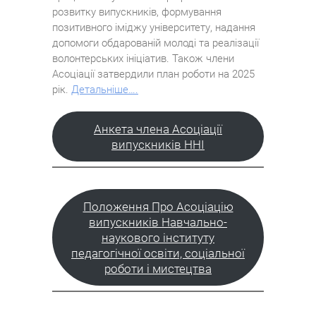
розвитку випускників, формування
позитивного іміджу університету, надання
допомоги обдарованій молоді та реалізації
волонтерських ініціатив. Також члени
Асоціації затвердили план роботи на 2025
рік.
Детальніше….
Анкета члена Асоціації
випускників ННІ
Положення Про Асоціацію
випускників Навчально-
наукового інституту
педагогічної освіти, соціальної
роботи і мистецтва