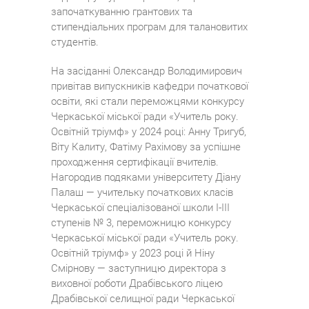
започаткуванню грантових та
стипендіальних програм для талановитих
студентів.
На засіданні Олександр Володимирович
привітав випускників кафедри початкової
освіти, які стали переможцями конкурсу
Черкаської міської ради «Учитель року.
Освітній тріумф» у 2024 році: Анну Тригуб,
Віту Калиту, Фатіму Рахімову за успішне
проходження сертифікації вчителів.
Нагородив подяками університету Діану
Палаш — учительку початкових класів
Черкаської спеціалізованої школи І-III
ступенів № 3, переможницю конкурсу
Черкаської міської ради «Учитель року.
Освітній тріумф» у 2023 році й Ніну
Смірнову — заступницю директора з
виховної роботи Драбівського ліцею
Драбівської селищної ради Черкаської