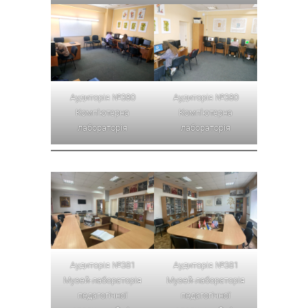
Аудиторія №380
Аудиторія №380
Комп’ютерна
Комп’ютерна
лабораторія
лабораторія
Аудиторія №381
Аудиторія №381
Музей-лабораторія
Музей-лабораторія
педагогічної
педагогічної