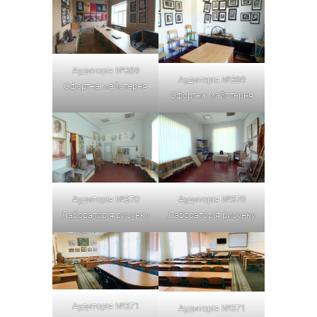
Аудиторія №369
Аудиторія №369
Офортна майстерня
Офортна майстерня
Аудиторія №370
Аудиторія №370
Лабораторія рисунку
Лабораторія рисунку
Аудиторія №371
Аудиторія №371