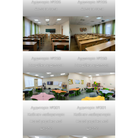
Аудиторія №205
Аудиторія №205
Актова зала
Актова зала
Аудиторія №250
Аудиторія №250
Лекційна аудиторія
Лекційна аудиторія
Аудиторія №301
Аудиторія №301
Кабінет-лабораторія
Кабінет-лабораторія
Нової української
Нової української
школи
школи