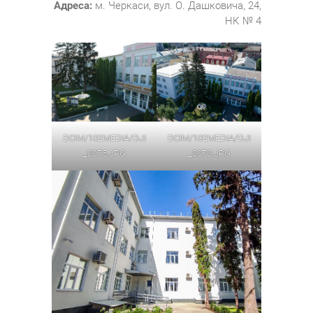
Адреса:
м. Черкаси, вул. О. Дашковича, 24,
НК № 4
DCIM/102MEDIA/DJI
DCIM/102MEDIA/DJI
_0075.JPG
_0070.JPG