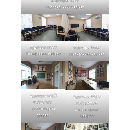
Аудиторія №306
Логопедичний кабінет
Аудиторія №307
Аудиторія №307
Лінгафонний кабінет
Лінгафонний кабінет
Аудиторія №367
Аудиторія №367
Лабораторія
Лабораторія
комп’ютерної
комп’ютерної
графіки
графіки