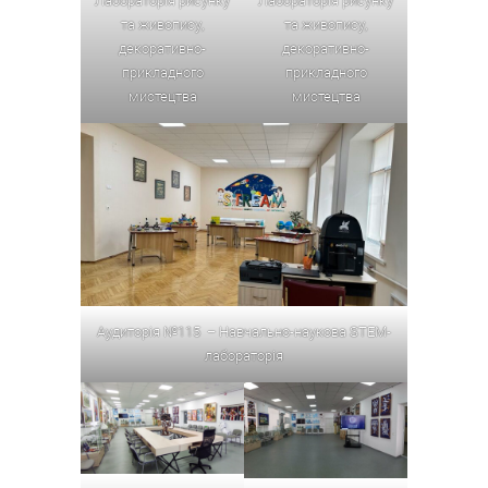
Лабораторія рисунку
Лабораторія рисунку
та живопису,
та живопису,
декоративно-
декоративно-
прикладного
прикладного
мистецтва
мистецтва
Аудиторія №115 – Навчально-наукова STEM-
лабораторія