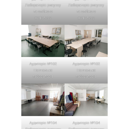
Лабораторія рисунку
Лабораторія рисунку
та олійного
та олійного
живопису
живопису
Аудиторія №102
Аудиторія №102
Навчальна
Навчальна
лабораторія
лабораторія
Аудиторія №104
Аудиторія №104