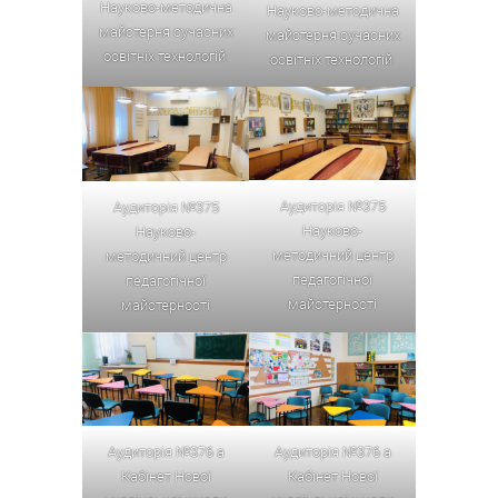
Науково-методична
Науково-методична
майстерня сучасних
майстерня сучасних
освітніх технологій
освітніх технологій
Аудиторія №375
Аудиторія №375
Науково-
Науково-
методичний центр
методичний центр
педагогічної
педагогічної
майстерності
майстерності
Аудиторія №376 а
Аудиторія №376 а
Кабінет Нової
Кабінет Нової