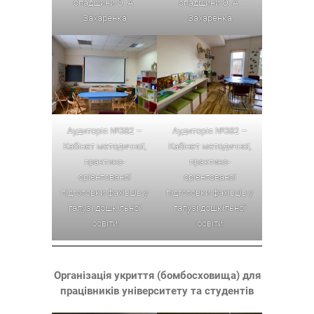
спадщини О. А.
спадщини О. А.
Захаренка
Захаренка
Аудиторія №382 –
Аудиторія №382 –
Кабінет методичної,
Кабінет методичної,
практико-
практико-
орієнтованої
орієнтованої
підготовки фахівців у
підготовки фахівців у
галузі дошкільної
галузі дошкільної
освіти
освіти
Організація укриття (бомбосховища) для
працівників університету та студентів