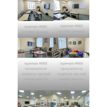
Аудиторія №302
Аудиторія №302
Лекційна аудиторія
Лекційна аудиторія
Аудиторія №303
Аудиторія №303
Центр освіти та
Центр освіти та
піклування про дітей
піклування про дітей
дошкільного віку
дошкільного віку
Mr. Leader
Mr. Leader