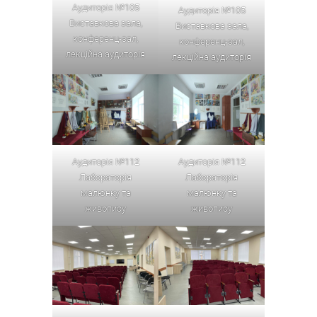
Аудиторія №105
Аудиторія №105
Виставкова зала,
Виставкова зала,
конференц-зал,
конференц-зал,
лекційна аудиторія
лекційна аудиторія
Аудиторія №112
Аудиторія №112
Лабораторія
Лабораторія
малюнку та
малюнку та
живопису
живопису