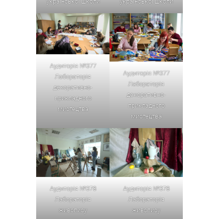
української школи
української школи
Аудиторія №377
Аудиторія №377
Лабораторія
Лабораторія
декоративно-
декоративно-
прикладного
прикладного
мистецтва
мистецтва
Аудиторія №378
Аудиторія №378
Лабораторія
Лабораторія
живопису
живопису