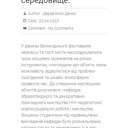
середовище.
Author :
Дерев'янко Денис
Date :
23.04.2023
Comment :
No Comments
У рамках Великоднього фестивалю
черкасці та гості міста насолоджувались
грою місцевих музикантів на різних
інструментах, споглядали арт-об’єкти, мали
можливість відволіктися від проблем
сьогодення та цікаво, атмосферно
провести час. До створення мистецьких
об’єктів долучилася і кафедра
образотворчого та декоративно-
прикладного мистецтва ННІ педагогічної
освіти,соціальної роботи і мистецтва.
Зокрема студентами під керівництвом
викладачів кафедри було розмальовано
стріляні гільзи та перетворено їх в арт-