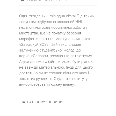
Comment :
No Comments
Один тиждень – min одна сітка! Під таким
лозунгом відбувся оголошений ННІ
педагогічної освіти,соціальної роботи і
мистецтва. ще на початку березня
марафон з плетіння маскувальних сіток
«Замаскуй ЗСУ». Цей захід сприяв
залученню студентської молоді до
корисної справи, посиленню патріотизму.
Адже допомога бійцям може бути різною і
не завжди матеріальною. Іноді для цього
достатньо лише трошки вільного часу і
«золотих рученят». Студенти інституту
використовували кожну вільну…
CATEGORY :
НОВИНИ