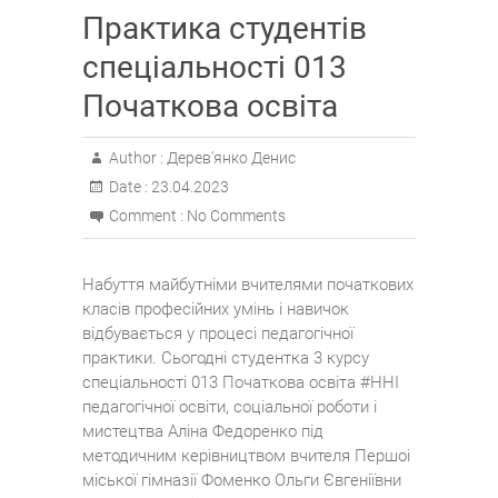
Практика студентів
спеціальності 013
Початкова освіта
Author :
Дерев'янко Денис
Date :
23.04.2023
Comment :
No Comments
Набуття майбутніми вчителями початкових
класів професійних умінь і навичок
відбувається у процесі педагогічної
практики. Сьогодні студентка 3 курсу
спеціальності 013 Початкова освіта #ННІ
педагогічної освіти, соціальної роботи і
мистецтва Aліна Федоренко під
методичним керівництвом вчителя Першоі
міської гімназії Фоменко Ольги Євгеніївни