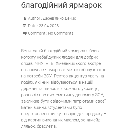
благодійний ярмарок
Author :
Дерев'янко Денис
Date :
23.04.2023
Comment :
No Comments
Великодній благодійний ярмарок зібрав
когорту небайдужих людей для добрих
справ. ЧНУ ім. Б. Хмельницького вкотре
організував ярмарок з метою збору коштів
на потреби ЗСУ. Ректор акцентув увагу на
подіях, які нині відбуваються в нашій
державі та цінностях кожного українця,
розповів про систематичну допомогу ЗСУ,
закликав бути свідомими патріотами своєї
Батьківщини. Студентами було
представлено низку товарів для продажу –
від картин виконаних маслом, хендмейд
ляльок, браслетів…