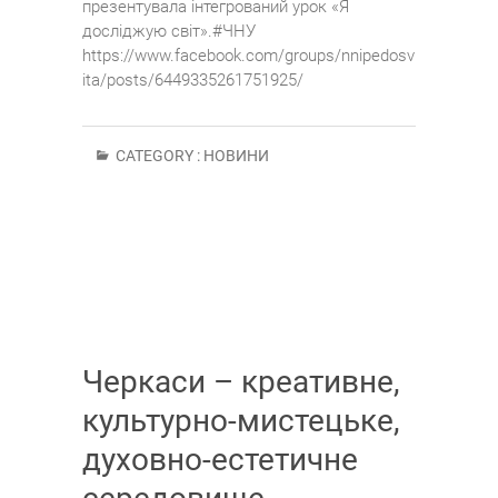
презентувала інтегрований урок «Я
досліджую світ».#ЧНУ
https://www.facebook.com/groups/nnipedosv
ita/posts/6449335261751925/
CATEGORY :
НОВИНИ
Черкаси – креативне,
культурно-мистецьке,
духовно-естетичне