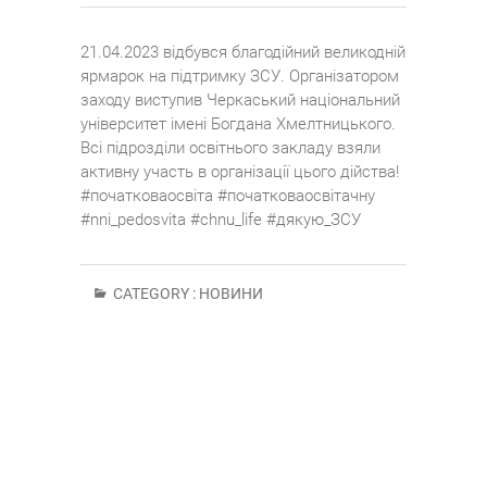
21.04.2023 відбувся благодійний великодній
ярмарок на підтримку ЗСУ. Організатором
заходу виступив Черкаський національний
університет імені Богдана Хмелтницького.
Всі підрозділи освітнього закладу взяли
активну участь в організації цього дійства!
#початковаосвіта #початковаосвітачну
#nni_pedosvita #chnu_life #дякую_ЗСУ
CATEGORY :
НОВИНИ