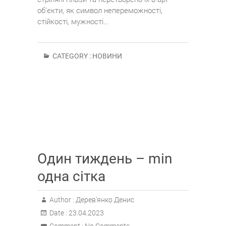
об’єкти, як символ непереможності,
стійкості, мужності…
CATEGORY :
НОВИНИ
Один тиждень – min
одна сітка
Author :
Дерев'янко Денис
Date :
23.04.2023