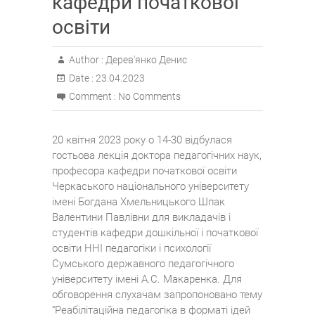
кафедри початкової
освіти
Author :
Дерев'янко Денис
Date :
23.04.2023
Comment :
No Comments
20 квітня 2023 року о 14-30 відбулася
гостьова лекція доктора педагогічних наук,
професора кафедри початкової освіти
Черкаського національного університету
імені Богдана Хмельницького Шпак
Валентини Павлівни для викладачів і
студентів кафедри дошкільної і початкової
освіти ННІ педагогіки і психології
Сумського державного педагогічного
університету імені А.С. Макаренка. Для
обговорення слухачам запропоновано тему
“Реабілітаційна педагогіка в форматі ідей