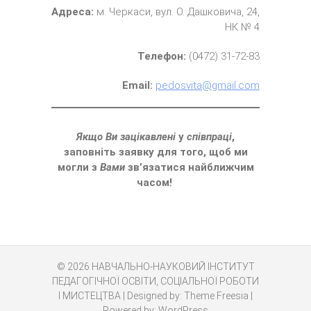
Адреса:
м. Черкаси, вул. О. Дашковича, 24,
НК № 4
Телефон:
(0472) 31-72-83
Email
:
pedosvita@gmail.com
Якщо Ви зацікавлені
у
співпраці
,
заповніть заявку для того, щоб ми
могли з
Вами
зв’язатися найближчим
часом!
© 2026
НАВЧАЛЬНО-НАУКОВИЙ ІНСТИТУТ
ПЕДАГОГІЧНОЇ ОСВІТИ, СОЦІАЛЬНОЇ РОБОТИ
І МИСТЕЦТВА
| Designed by:
Theme Freesia
|
Powered by:
WordPress