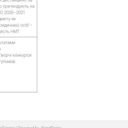
я дистанційно за
о претендують на
НО 2020–2021
дмету як
юридичних) осіб –
мість НМТ.
льтатами
в
Творчі конкурси
тупників