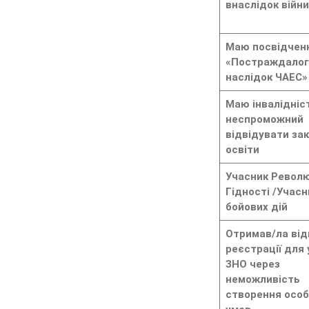
внаслідок війни
Маю посвідчен
«Постраждалог
наслідок ЧАЕС»
Маю інвалідніст
неспроможний
відвідувати за
освіти
Учасник Револю
Гідності /
Учасн
бойових дій
Отримав/ла від
реєстрації для 
ЗНО через
неможливість
створення осо