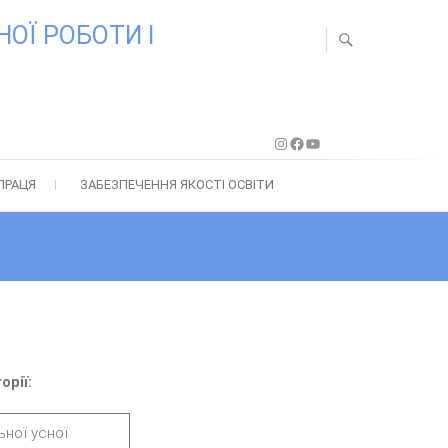
ОЇ РОБОТИ І
Instagram
Facebook
YouTube
ПРАЦЯ
ЗАБЕЗПЕЧЕННЯ ЯКОСТІ ОСВІТИ
орії:
ьної усної