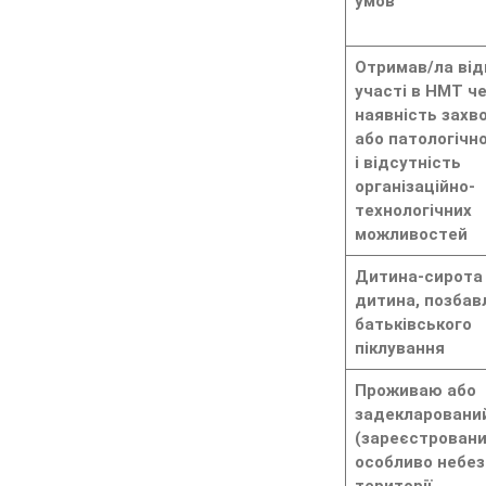
умов
Отримав/ла ві
участі в НМТ ч
наявність захв
або патологічн
і відсутність
організаційно-
технологічних
можливостей
Дитина-сирота
дитина, позбав
батьківського
піклування
Проживаю або
задекларовани
(зареєстровани
особливо небез