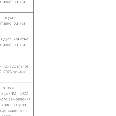
итивної оцінки
ьної усної
итивної оцінки
відуальної усної
итивної оцінки
 індивідуальної
 -2023 років в
льтатами
років /НМТ 2022
ного замовлення
го висновку за
я регламентної