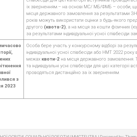
співбесіди для цієї категорії вступників проводятьс
їх зверненням.– на основі МС/ МБ/ФМБ – особи, щ
місця державного замовлення за результатами З
років можуть використати оцінки з будь-якого пре
другого
(квота-2)
, а на місця за кошти фізичних (
за результатами індивідуальної усної співбесіди за
имчасово
Особа бере участь у конкурсному відборі за резу
торії,
індивідуальної усної співбесіди або НМТ 2022 року 
лених
межах
квоти-2
на місця державного замовлення. 
 зіткнення
та індивідуальні усні співбесіди для цієї категорії вс
ивної
проводяться дистанційно за їх зверненням.
елився з
ня 2023