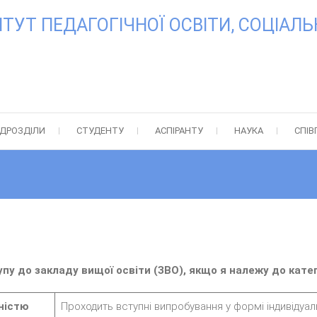
УТ ПЕДАГОГІЧНОЇ ОСВІТИ, СОЦІАЛЬН
ІДРОЗДІЛИ
СТУДЕНТУ
АСПІРАНТУ
НАУКА
СПІВ
упу до закладу вищої освіти (ЗВО), якщо я належу до катег
дністю
Проходить вступні випробування у формі індивідуал