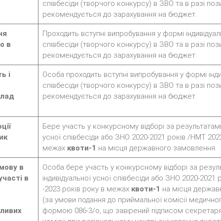
співбесіди (творчого конкурсу) в ЗВО та в разі поз
рекомендується до зарахування на бюджет.
ня
Проходить вступні випробування у формі індивідуал
о в
співбесіди (творчого конкурсу) в ЗВО та в разі поз
рекомендується до зарахування на бюджет.
ь і
Особа проходить вступні випробування у формі інди
співбесіди (творчого конкурсу) в ЗВО та в разі поз
клад
рекомендується до зарахування на бюджет.
ції
Бере участь у конкурсному відборі за результатами
ик
усної співбесіди або ЗНО 2020-2021 років /НМТ 2022
межах
квоти-1
на місця державного замовлення.
мову в
Особа бере участь у конкурсному відборі за резу
участі в
індивідуальної усної співбесіди або ЗНО 2020-2021 
-2023 років року в межах
квоти-1
на місця держав
(за умови подання до приймальної комісії медично
бливих
формою 086-3/о, що завірений підписом секретар