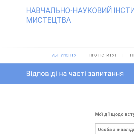
Skip
НАВЧАЛЬНО-НАУКОВИЙ ІНСТИТ
to
content
МИСТЕЦТВА
АБІТУРІЄНТУ
ПРО ІНСТИТУТ
П
Відповіді на часті запитання
Мої дії щодо вст
Особа з інвалі