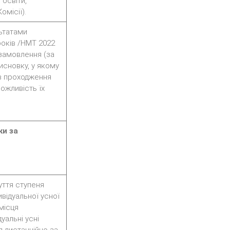
 освіти,
місії).
льтатами
років /НМТ 2022
замовлення (за
исновку, у якому
в проходження
ожливість їх
ки за
уття ступеня
відуальної усної
місця
уальні усні