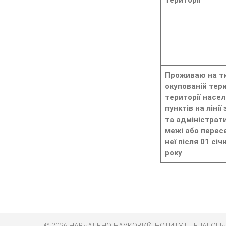
території
Проживаю на т
окупованій тери
території насе
пунктів на лінії
та адміністрат
межі або перес
неї після 01 січ
року