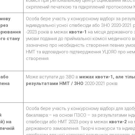
комісії при регіональному центрі оцінювання якості
скріплений печаткою та підкріплений протоколом Ко
дмову
Особа бере участь у конкурсному відборі за резу
ерез
індивідуальної усної співбесіди або ЗНО 2020-2021 
орювання
-2023 років в межах
квоти-1
на місця державного 
ого стану
умови подання до приймальної комісії медичного в
зазначено про необхідність створення певних умо
НМТ та відповідного підтвердження УЦОЯО про нем
створення.
 або
Може вступати до ЗВО в
межах квоти-1, але тіль
лена
результатами НМТ / ЗНО
2020-2021 років.
Особа бере участь у конкурсному відборі для здоб
й
бакалавра:– на основі ПЗСО – за результатами інди
й) на
співбесіди або НМТ 2023 року в межах
квоти-2
на 
печній
державного замовлення. Творчі конкурси та індивід