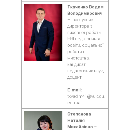
Ткаченко Вадим
Володимирович
– заступник
директора з
виховної роботи
ННІ педагогічної
освіти, соціальної
роботи і
мистецтва,
кандидат
педагогічних наук,
доцент.
E-mail:
tkvadim41@vu.cdu.
edu.ua
Степанова
Наталія
Михайлівна
–