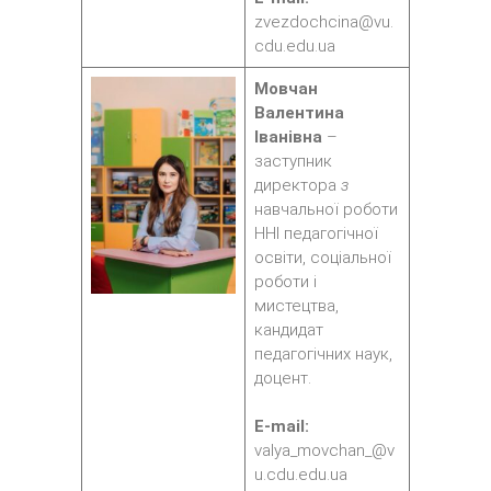
zvezdochcina@vu.
cdu.edu.ua
Мовчан
Валентина
Іванівна
–
заступник
директора
з
навчальної роботи
ННІ педагогічної
освіти, соціальної
роботи і
мистецтва,
кандидат
педагогічних наук,
доцент.
E-mail:
valya_movchan_@v
u.cdu.edu.ua