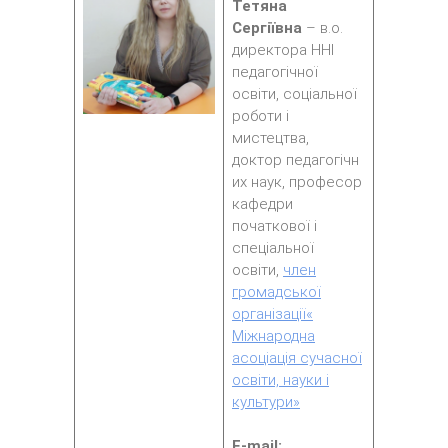
Тетяна
Сергіївна
–
в.о.
директора ННІ
педагогічної
освіти, соціальної
роботи і
мистецтва,
доктор педагогічн
их наук, професор
кафедри
початкової і
спеціальної
освіти,
член
громадської
організації«
Міжнародна
асоціація сучасної
освіти, науки і
культури»
E-mail: