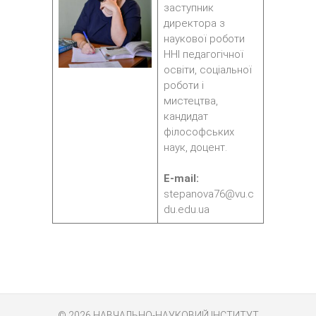
заступник
директора з
наукової роботи
ННІ педагогічної
освіти, соціальної
роботи і
мистецтва,
кандидат
філософських
наук, доцент.
E-mail:
stepanova76@vu.c
du.edu.ua
© 2026
НАВЧАЛЬНО-НАУКОВИЙ ІНСТИТУТ