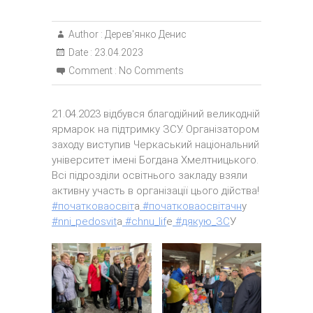
Author :
Дерев'янко Денис
Date :
23.04.2023
Comment :
No Comments
21.04.2023 відбувся благодійний великодній
ярмарок на підтримку ЗСУ. Організатором
заходу виступив Черкаський національний
університет імені Богдана
Хмелтницького.
Всі підрозділи освітнього закладу взяли
активну участь в організації цього дійства!
#початковаосвіт
а
#початковаосвітачн
у
#nni_pedosvit
a
#chnu_lif
e
#дякую_ЗС
У