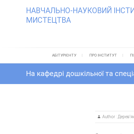
Skip
НАВЧАЛЬНО-НАУКОВИЙ ІНСТИТ
to
content
МИСТЕЦТВА
АБІТУРІЄНТУ
ПРО ІНСТИТУТ
П
На кафедрі дошкільної та спеці
Author :
Дерев'я