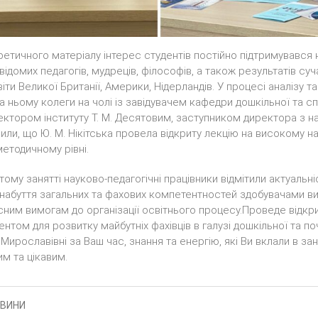
оретичного матеріалу інтерес студентів постійно підтримувався
відомих педагогів, мудреців, філософів, а також результатів су
іти Великої Британії, Америки, Нідерландів. У процесі аналізу 
а ньому колеги на чолі із завідувачем кафедри дошкільної та спе
ректором інституту Т. М. Десятовим, заступником директора з н
чили, що Ю. М. Нікітська провела відкриту лекцію на високому н
етодичному рівні.
тому занятті науково-педагогічні працівники відмітили актуальніс
набуття загальних та фахових компетентностей здобувачами ви
асним вимогам до організації освітнього процесу.Проведе відкр
нтом для розвитку майбутніх фахівців в галузі дошкільної та по
Мирославівні за Ваш час, знання та енергію, які Ви вклали в зан
м та цікавим.
ВИНИ