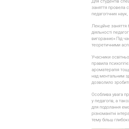
Для студентів спе
заняття провела с
педагогічних наук,
Лекційне заняття 
діяльності педаго
вигоранню».Під ча
теоретичними асп
Учасники освітньо
правила психогігі
ароматерапія тощо
над ментальним зд
дозволило зробити
Особлива увага пр
у педагогів, а та
для подолання емо
різноманітні інте
тему більш глибоко