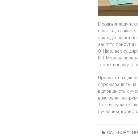
В ході викладу те
прикладів з життя 
закладів вищої осв
заняття присутні н
О. Ніколаєску, ди
В. І. Мовчан зазна
теоретичному та м
Присутні на відкри
спрямованість на 
відповідність суч
важливим інструме
Тож, дякуємо Юлії 
сучасним, корисни
CATEGORY :
НО