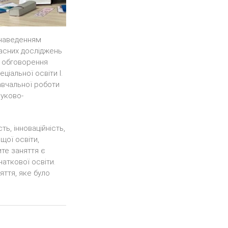
 наведенням
часних досліджень
та обговорення
ціальної освіти І.
авчальної роботи
ауково-
ть, інноваційність,
щої освіти,
ите заняття є
чаткової освіти.
яття, яке було