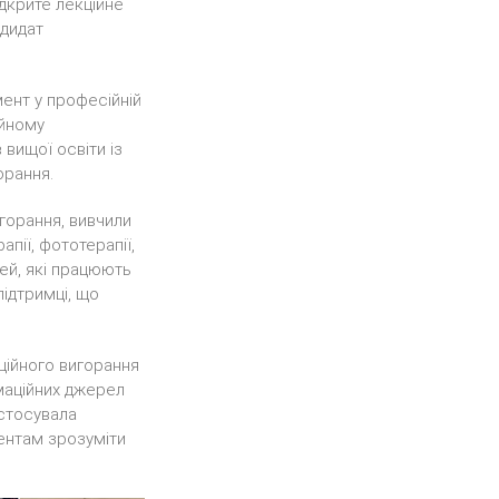
ідкрите лекційне
ндидат
ент у професійній
ійному
вищої освіти із
орання.
горання, вивчили
пії, фототерапії,
ей, які працюють
підтримці, що
ційного вигорання
рмаційних джерел
астосувала
дентам зрозуміти