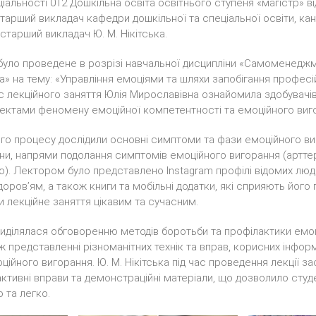
ціальності 012 Дошкільна освіта освітнього ступеня «магістр» в
тарший викладач кафедри дошкільної та спеціальної освіти, ка
 старший викладач Ю. М. Нікітська.
було проведене в розрізі навчальної дисципліни «Самоменеджм
га» на тему: «Управління емоціями та шляхи запобігання профес
с лекційного заняття Юлія Мирославівна ознайомила здобувачів 
ектами феномену емоційної компетентності та емоційного виг
го процесу дослідили основні симптоми та фази емоційного ви
єни, напрями подолання симптомів емоційного вигорання (арттера
). Лектором було представлено Instagram профілі відомих люд
оров’ям, а також книги та мобільні додатки, які сприяють його 
 лекційне заняття цікавим та сучасним.
иділялася обговоренню методів боротьби та профілактики емо
кож представленні різноманітних технік та вправ, корисних інфо
ційного вигорання. Ю. М. Нікітська під час проведення лекції з
рактивні вправи та демонстраційні матеріали, що дозволило сту
 та легко.