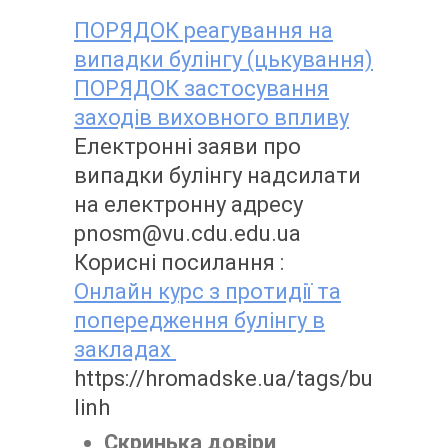
ПОРЯДОК реагування на
випадки булінгу
(цькування)
ПОРЯДОК застосування
заходів виховного впливу
Електронні заяви про
випадки булінгу надсилати
на електронну адресу
pnosm@vu.cdu.edu.ua
Корисні посилання :
Онлайн курс з протидії та
попередження булінгу в
закладах
https://hromadske.ua/tags/bu
linh
Скринька довіри